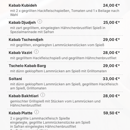
Kabab Kubideh
24,00 €*
mit 2 x gegrillten Hackfleischspießen, Tomaten und 1 x Beilage nach
Wahl
Kabab Djudjeh
i
25,00 €*
mit zart gegrilltem, eingelegten Hähnchenbrustfilet Spieß in
Spezialmarinade mit Safran
Kabab Tschendjeh
29,00 €*
mit gegrillten, eingelegten Lammrückenstücken vom Spieß
Kabab Vaziri
i
28,00 €*
mit gegrilltem Hackfleischspieß und gegrilltem Hähnchenbrustfilet
Tschelo Kabab Barg
29,00 €*
mit dünn geklopftem Lammrücken am Spieß mit Grilltomaten
Soltani
33,00 €*
mit dünn geklopftem Lammrücken am Spieß, gegrilltem Hackfleisch
am Spieß, Grilltomaten
Kabab Bakhtiari
i
28,00 €*
gemischter Grillspieß mit Stücken vom Lammrücken und
Hähnchenbrustfilet
Kabab Platte
i
59,50 €*
2 x gegrillte Lammhackfleisch Spieße
eingelegte, gegrillte Lammrückenstücke am Spieß
in Safran eingelegtes Hähnchenbrustfilet