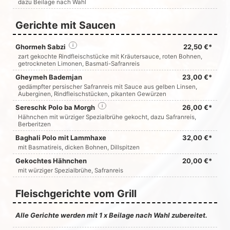
dazu Beilage nach Wahl
Gerichte mit Saucen
Ghormeh Sabzi
i
22,50 €*
zart gekochte Rindfleischstücke mit Kräutersauce, roten Bohnen,
getrockneten Limonen, Basmati-Safranreis
Gheymeh Bademjan
23,00 €*
gedämpfter persischer Safranreis mit Sauce aus gelben Linsen,
Auberginen, Rindfleischstücken, pikanten Gewürzen
Sereschk Polo ba Morgh
i
26,00 €*
Hähnchen mit würziger Spezialbrühe gekocht, dazu Safranreis,
Berberitzen
Baghali Polo mit Lammhaxe
32,00 €*
mit Basmatireis, dicken Bohnen, Dillspitzen
Gekochtes Hähnchen
20,00 €*
mit würziger Spezialbrühe, Safranreis
Fleischgerichte vom Grill
Alle Gerichte werden mit 1 x Beilage nach Wahl zubereitet.