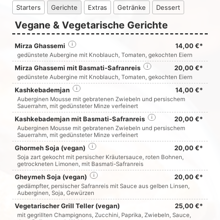
Starters
Gerichte
Extras
Getränke
Dessert
Vegane & Vegetarische Gerichte
Mirza Ghassemi
i
14,00 €*
gedünstete Aubergine mit Knoblauch, Tomaten, gekochten Eiern
Mirza Ghassemi mit Basmati-Safranreis
i
20,00 €*
gedünstete Aubergine mit Knoblauch, Tomaten, gekochten Eiern
Kashkebademjan
i
14,00 €*
Auberginen Mousse mit gebratenen Zwiebeln und persischem
Sauerrahm, mit gedünsteter Minze verfeinert
Kashkebademjan mit Basmati-Safranreis
i
20,00 €*
Auberginen Mousse mit gebratenen Zwiebeln und persischem
Sauerrahm, mit gedünsteter Minze verfeinert
Ghormeh Soja (vegan)
i
20,00 €*
Soja zart gekocht mit persischer Kräutersauce, roten Bohnen,
getrockneten Limonen, mit Basmati-Safranreis
Gheymeh Soja (vegan)
i
20,00 €*
gedämpfter, persischer Safranreis mit Sauce aus gelben Linsen,
Auberginen, Soja, Gewürzen
Vegetarischer Grill Teller (vegan)
25,00 €*
mit gegrillten Champignons, Zucchini, Paprika, Zwiebeln, Sauce,